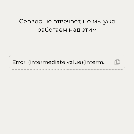
Сервер не отвечает, но мы уже
работаем над этим
Error: (intermediate value)(intermediate value)(intermediate value).replaceAll is not a function