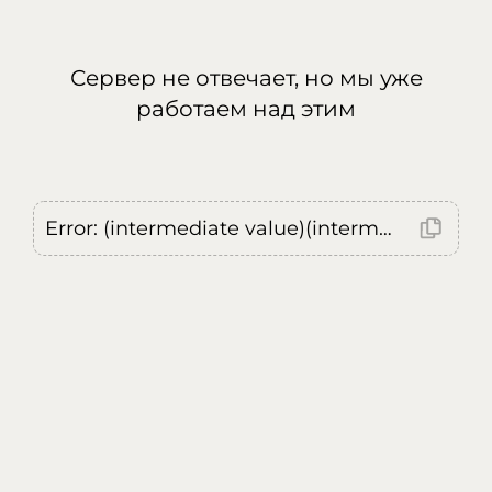
Сервер не отвечает, но мы уже
работаем над этим
Error: (intermediate value)(intermediate value)(intermediate value).replaceAll is not a function