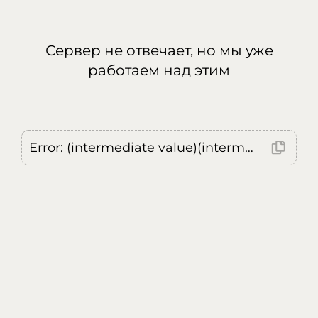
Сервер не отвечает, но мы уже
работаем над этим
Error: (intermediate value)(intermediate value)(intermediate value).replaceAll is not a function